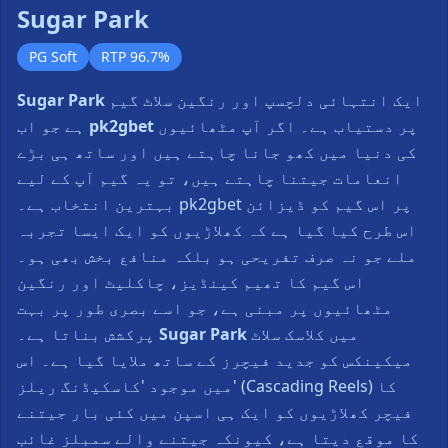
▶
Sugar Park
PG Soft
RTP 96.7%
ایک انتہائی دلچسپ اور رنگین سلاٹ گیم
Sugar Park
پر دستیاب ہے۔ اگر آپ مٹھائیوں
pk2gbet
ہے جو اب
کی دنیا میں کھو جانا چاہتے ہیں اور ساتھ ہی بڑے
انعامات جیتنا چاہتے ہیں، تو یہ گیم آپ کے لیے
بہترین انتخاب ہے۔ pk2gbet پر اس گیم کو ڈیزائن
اس طرح کیا گیا ہے کہ کھلاڑیوں کو ایک ایسا تجربہ
ملے جو نہ صرف تفریحی ہو بلکہ منافع بخش بھی ہو۔
اس گیم کا تھیم کینڈیز، چاکلیٹ اور رنگین
مٹھائیوں پر مبنی ہے، جو اسے بصری طور پر بہت
میں کلاسک سلاٹ
Sugar Park
پرکشش بناتا ہے۔
میکینکس کو جدید فیچرز کے ساتھ ملايا گیا ہے۔ اس
میں موجود 'کاسکیڈنگ ریلز' (Cascading Reels) کا
فیچر کھلاڑیوں کو ایک ہی اسپن میں کئی بار جیتنے
کا موقع دیتا ہے، کیونکہ جیتنے والے سمبلز غائب