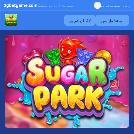
2gbetgame.com
زبان منتخب کریں
بہترین آن لائن بیٹنگ
اب شامل ہوں
لاگ ان کریں