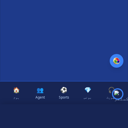
🏠
👥
⚽
💎
🎧
سپورٹ
بونس
Sports
Agent
ہوم
✕
Select Language