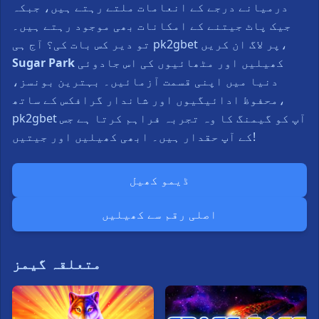
درمیانے درجے کے انعامات ملتے رہتے ہیں، جبکہ
جیک پاٹ جیتنے کے امکانات بھی موجود رہتے ہیں۔
تو دیر کس بات کی؟ آج ہی pk2gbet پر لاگ ان کریں،
کھیلیں اور مٹھائیوں کی اس جادوئی
Sugar Park
دنیا میں اپنی قسمت آزمائیں۔ بہترین بونسز،
محفوظ ادائیگیوں اور شاندار گرافکس کے ساتھ،
pk2gbet آپ کو گیمنگ کا وہ تجربہ فراہم کرتا ہے جس
کے آپ حقدار ہیں۔ ابھی کھیلیں اور جیتیں!
ڈیمو کھیل
اصلی رقم سے کھیلیں
متعلقہ گیمز