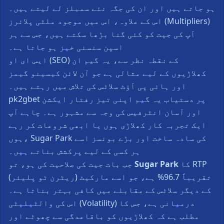
ہو جاتے ہیں اور ان کی جگہ نئے سمبلز لے لیتے ہیں۔
اس کے علاوہ، اس میں موجود ملٹی پلائرز (Multipliers)
آپ کی جیت کو کئی گنا بڑھا سکتے ہیں، جس سے ہر
اسپن سنسنی خیز ہو جاتا ہے۔
ایس ای او (SEO) کے نقطہ نظر سے، یہ گیم ان
کھلاڑیوں کے لیے مثالی ہے جو آن لائن کیسینو گیمز
اور ہائی پی آؤٹ سلاٹس کی تلاش میں رہتے ہیں۔
pk2gbet پر دستیاب یہ گیم اپنی تیز رفتار ایکشن
اور آسان انٹرفیس کی وجہ سے مشہور ہے۔ چاہے آپ
ایک تجربہ کار کھلاڑی ہوں یا ابھی شروعات کر رہے
ہوں، Sugar Park کی سادہ ساخت اور بڑے بونسز اسے
ہر کسی کے لیے پرکشش بناتے ہیں۔
کا RTP
Sugar Park
جب بات جیت کی صلاحیت کی ہو، تو
(ریٹرن ٹو پلیئر) تقریباً 96.7% ہے، جو اسے مارکیٹ
کے دیگر سلاٹس کے مقابلے میں کافی بہتر بناتا ہے۔
اس کی والٹیلیٹی (Volatility) درمیانی ہے، جس کا
مطلب ہے کہ کھلاڑیوں کو باقاعدگی سے چھوٹے اور